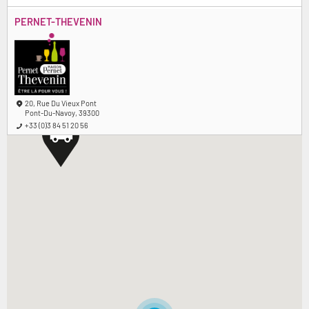
PERNET-THEVENIN
20, Rue Du Vieux Pont
Pont-Du-Navoy, 39300
+33 (0)3 84 51 20 56
pernet-thevenin@maisonpernet.com
Fax:+33 (0)3 84 51 25 84
Distance : 15.89 KM
Itinéraire
JOËL DEMANGE
Maison Dieu
St-Jean-De-Losne, 21170