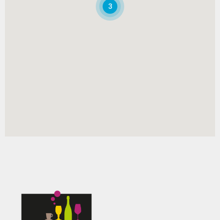
3
+33 (0)3 80 27 09 27
joel-demange@maisonpernet.com
Fax:+33 (0)3 80 27 09 28
08:00 - 12:00
Distance : 51.89 KM
Itinéraire
ETS FORMONT
5 Rue Du Grand Ménétrier
Troyes, 10000
+33 (0)3 25 81 14 38
formont@maisonpernet.com
Distance : 213.45 KM
Itinéraire