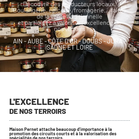
Découvrir des producteurs locaux.
Boulangerie, épicerie, fromagerie... faites
de la vente additionnelle
et participez à valoriser l'excellence de
nos terroirs
AIN - AUBE - CÔTE D'OR - DOUBS - JURA -
SAÔNE ET LOIRE
L'EXCELLENCE
DE NOS TERROIRS
Maison Pernet attache beaucoup d’importance à la
promotion des circuits courts et à la valorisation des
spécialités de nos terroirs.