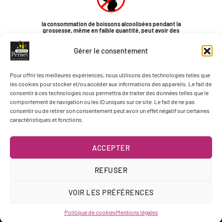
la consommation de boissons alcoolisées pendant la
grossesse, même en faible quantité, peut avoir des
conséquences graves sur la santé de l’enfant.
Pour plus d’informations, consultez www.saffrance.com
Gérer le consentement
Pour offrir les meilleures expériences, nous utilisons des technologies telles que
les cookies pour stocker et/ou accéder aux informations des appareils. Le fait de
consentir à ces technologies nous permettra de traiter des données telles que le
comportement de navigation ou les ID uniques sur ce site. Le fait de ne pas
consentir ou de retirer son consentement peut avoir un effet négatif sur certaines
caractéristiques et fonctions.
ACCEPTER
REFUSER
VOIR LES PRÉFÉRENCES
Copyright © Maison Pernet 2025 - Tous droits réservés
Politique de cookies
Mentions légales